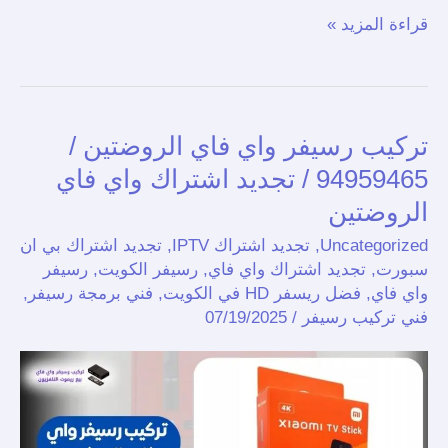
قراءة المزيد »
تركيب رسيفر واي فاي الروضتين /
تركيب
رسيفر
94959465 / تجديد اشتراك واي فاي
واي
الروضتين
فاي
Uncategorized
,
تجديد اشتراك IPTV
,
تجديد اشتراك بي ان
الروضتين
سبورت
,
تجديد اشتراك واي فاي
,
رسيفر الكويت
,
رسيفر
/
واي فاي
,
فضل ريسفر HD في الكويت
,
فني برمجة رسيفر
,
94959465
فني تركيب رسيفر
/
07/19/2025
/
تجديد
اشتراك
واي