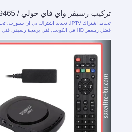
تركيب رسيفر واي فاي حولي / 94959465 / تجديد اشتراك واي فاي حولي
تركيب
رسيفر
تجديد اشتراك IPTV
,
تجديد اشتراك بي ان سبورت
,
تجد
واي
فضل ريسفر HD في الكويت
,
فني برمجة رسيفر
,
فني 
فاي
حولي
/
94959465
/
تجديد
اشتراك
واي
فاي
حولي