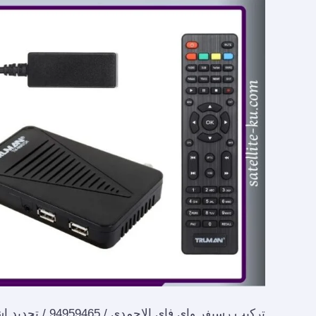
94959465
/
تجديد
اشتراك
واي
فاي
الاحمدي
تركيب رسيفر واي