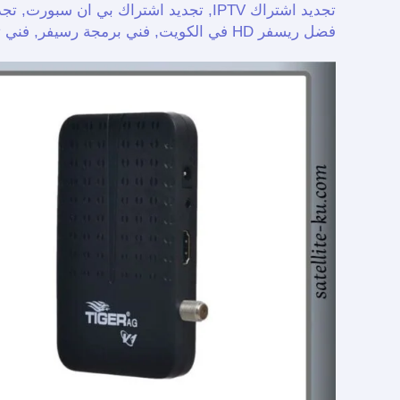
تجديد اشتراك IPTV
,
تجديد اشتراك بي ان سبورت
,
تجد
فاي
فضل ريسفر HD في الكويت
,
فني برمجة رسيفر
,
فني 
الفروانية
/
94959465
/
تجديد
اشتراك
واي
فاي
الفروانية