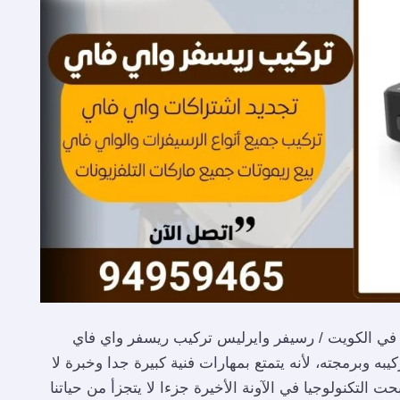
ركيب ريسفر واي فاي / 94959465/ افضل ريسفر HD في الكويت / رسيفر وايرليس تركيب ريسفر واي فاي
ه وبرمجته، لأنه يتمتع بمهارات فنية كبيرة جدا وخبرة لا