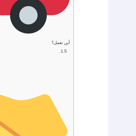
أين نعمل؟