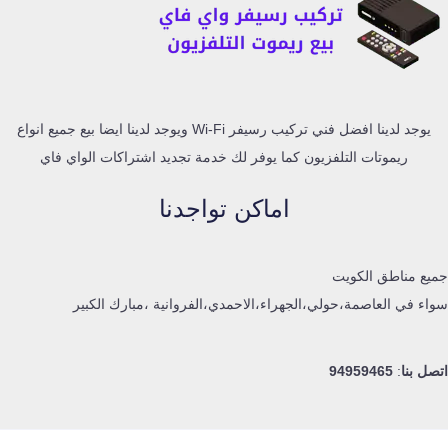
يوجد لدينا افضل فني تركيب رسيفر Wi-Fi ويوجد لدينا ايضا بيع جميع انواع
ريموتات التلفزيون كما يوفر لك خدمة تجديد اشتراكات الواي فاي
اماكن تواجدنا
جميع مناطق الكويت
سواء في العاصمة،حولي،الجهراء،الاحمدي،الفروانية ،مبارك الكبير
اتصل بنا
:
94959465