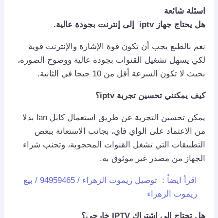
اسئلة شائعة
هل يحتاج جهاز iptv إلى إنترنت بجودة عالية.
نعم بالطبع يجب أن تكون قوة الإشارة والإنترنت قوية
لكي يسهل تشغيل القنوات بجودة عالية ووضوح الصورة،
بحيث لا تكون السرعة أقل من 10 جيجا في الثانية.
كيف يمكنني تحسين تجربة iptv؟
يمكن تحسين التجربة عن طريق استعمال كابل lan بدلا
من الاعتماد على الواي فاي، بجانب الاستعانة ببعض
التطبيقات التي تشغل القنوات المحجوبة، وتجنب شراء
الجهاز من مصدر غير موثوق به.
اقرأ ايضاً :
توصيل ريموت الزهراء / 94959465 / بيع
ريموت الزهراء
هل تحتاج إلى اشتراك IPTV خارجي؟