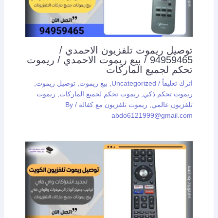
توصيل ريموت تلفزيون الاحمدي /
94959465 / بيع ريموت الاحمدي / ريموت
تحكم لجميع الماركات
اترك تعليقاً
/
Uncategorized
,
بيع ريموت
,
توصيل ريموت
,
ريموت تحكم ذكي
,
ريموت تحكم لجميع الماركات
,
ريموت
تلفزيون عالمي
,
ريموت تلفزيون مع كفالة
/ By
abdo6121999@gmail.com