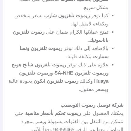
بشكل سريع.
كما توفر
ريموت تلفزيون شارب
بسعر منخفض
وبكفاءة لامثيل لها.
تمنح عملائها الكرام ضمان على
ريموت تلفزيون
باناسونيك.
بالإضافة إلى ذلك توفر
ريموت تلفزيون ونسا
سمارت
بتكلفة قليلة.
علاوة على ذلك توفر
ريموت تلفزيون شانج هونج
وريموت تلفزيون SA-NHE
و
ريموت تلفزيون
Huaya
وكذلك
ريموت تلفزيون ايكون
بجودة عالية
وبسعر معقول.
شركة توصيل ريموت النويصيب
يمكنك الحصول على
ريموت تحكم بأسعار مناسبة
حتى
تتمكن من التنقل بين القنوات بسهولة ويسر بمجرد
التواصل معها عبر الرقم 94959465 وفقاً للآتي: