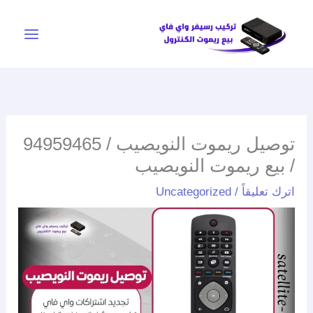
خطي
لى
لمحتوى
توصيل ريموت النويصيب / 94959465
/ بيع ريموت النويصيب
اترك تعليقاً
/
Uncategorized