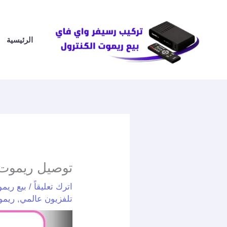
خطي
لى
لمحتوى
الرئيسية
توصيل ريموت القيروان / 59465
اترك تعليقاً
/
بيع ريم
تلفزيون عالمي
,
ريمو