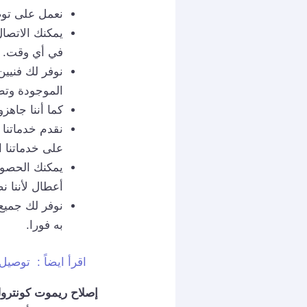
نعمل على توص
في أي وقت.
نوفر لك فنيي
الموجودة وتص
كما أننا جاه
نقدم خدماتنا 
على خدماتنا ال
يمكنك الحصول
أعطال لأننا ن
نوفر لك جميع 
به فورا.
اقرأ ايضاً :
توصيل ريموت ا
إصلاح ريموت كونترول 