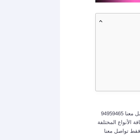
توصيل ريموت القيروان خدمة مميزة نقدمها بتكلفة معقولة وبسرعة كبيرة، فعند التواصل معنا 94959465
 الأنواع المختلفة
 فقط تواصل معنا