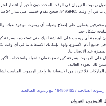
يل ريموت القيروان في الوقت المحدد دون تأخير أو انتظار لفترة
يمكنك الاتصال ب
ن محترفين يعملون على إصلاح وصيانة أي ريموت موجود لديك، وا
ليحه بشكل جيد.
زون لبرمجة أي ريموت على الشاشة لديك حتى تستخدمه بسرعة كبير
في جميع أيام الأسبوع، ولهذا بإمكانك الاستعانة بنا في أي وقت 
مميزة عند الاتصال بنا.
 على الريموت بسرعة كبيرة مع ضمان تشغيله واستخدامه لأكبر ف
ضمن لك الجودة العالية.
الماركات فلا تتردد من الاستعانة بنا واختر الريموت المناسب لشا
لصالحية / 94959465 / بيع ريموت الصالحية
التليفزيون القيروان