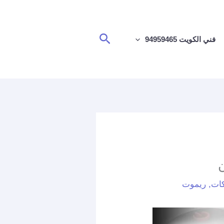
البحث
فني الكويت 94959465
كات
,
ريموت