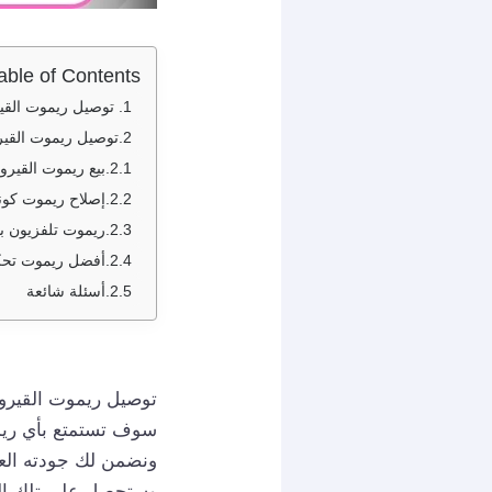
able of Contents
توصيل ريموت القيروان / 94959465 / بيع 
توصيل ريموت القير
بيع ريموت القيرو
إصلاح ريموت كونت
ريموت تلفزيون ب
أفضل ريموت تحكم
أسئلة شائعة
سوف تستمتع بأي ريمو
ونضمن لك جودته العا
وستحصل على تلك ال