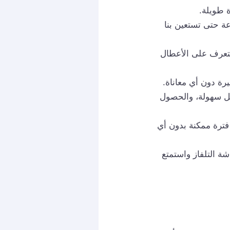
 طويلة.
نا في أي وقت 94959465، فنحن نقدم خدمتنا على مدار 24 ساعة حتى تستعين بنا
لتعرف على الأعطال
ة دون أي معاناة.
بكل سهولة، والحصول
ترة ممكنة بدون أي
شة التلفاز واستمتع