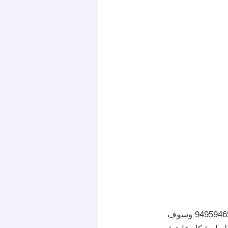
التي ترغب فيها، فقط اتصل الآن 94959465 وسوف