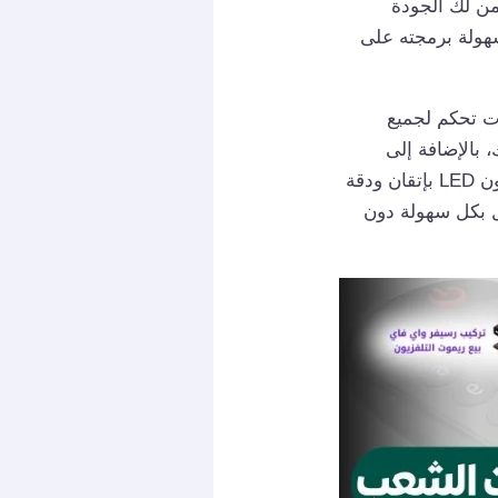
من لك الجودة
سهولة برمجته على
ت تحكم لجميع
 بالإضافة إلى
سهولة برمجته وصيانته في أي وقت، فمعنا بإمكانك الحصول على ريموت تحكم للتلفزيون LED بإتقان ودقة
مل بكل سهولة دون