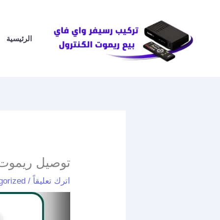
خطي
لى
لمحتوى
الرئيسية
توصيل ريموت الشعب / 959465
اترك تعليقاً
/
gorized