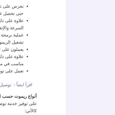
نحرص على توف
حتى تحصل على
علاوة على ذل
السرعة والإتقا
عملية برمجة 
تشغيل الريمو
يعملون على ت
علاوة على ذل
مناسب في متنا
نعمل على توص
اقرأ ايضاً :
توصيل ريموت ه
أنواع ريموت حسب ا
على توفير خدمة توص
كالآتي: