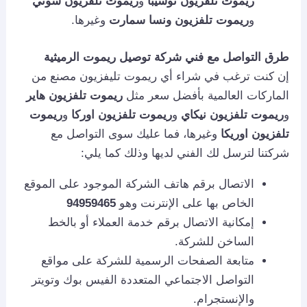
ريموت تلفزيون توشيبا
و
ريموت تلفزيون سوني
و
ريموت تلفزيون ونسا سمارت
وغيرها.
طرق التواصل مع فني شركة توصيل ريموت الرميثية
إن كنت ترغب في شراء أي ريموت تليفزيون مصنع من
الماركات العالمية بأفضل سعر مثل
ريموت تلفزيون هاير
و
ريموت تلفزيون نيكاي
و
ريموت تلفزيون اوركا
و
ريموت
تلفزيون اوريكا
وغيرها، فما عليك سوى التواصل مع
شركتنا لترسل لك الفني لديها وذلك كما يلي:
الاتصال برقم هاتف الشركة الموجود على الموقع
الخاص بها على الإنترنت وهو
94959465
إمكانية الاتصال برقم خدمة العملاء أو بالخط
الساخن للشركة.
متابعة الصفحات الرسمية للشركة على مواقع
التواصل الاجتماعي المتعددة الفيس بوك وتويتر
والإنستجرام.