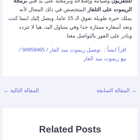
للتلفزيون
وصيانته وإصلاحه وبرمجته على يد فني
برمجة
الريموت على التلفاز
المتخصص في ذلك المجال لأنه
يملك خبرة طويلة تفوق الـ 15 عاما، ويصل إليك اينما كنت
وتعد أسعاره ممتازة جدا وفي متناول اليد، هيا لا تتردد
وبادر على الفور بالتواصل معنا.
اقرأ ايضاً :
توصيل ريموت بنيد القار / 94959465 /
بيع ريموت بنيد القار
→
المقالة السابقة
المقالة التالية
←
Related Posts