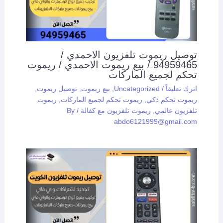
توصيل ريموت تلفزيون الاحمدي /
94959465 / بيع ريموت الاحمدي / ريموت
تحكم لجميع الماركات
اترك تعليقاً
/
Uncategorized
,
بيع ريموت
,
توصيل ريموت
,
ريموت تحكم ذكي
,
ريموت تحكم لجميع الماركات
,
ريموت
تلفزيون عالمي
,
ريموت تلفزيون مع كفالة
/ By
abdo6121999@gmail.com