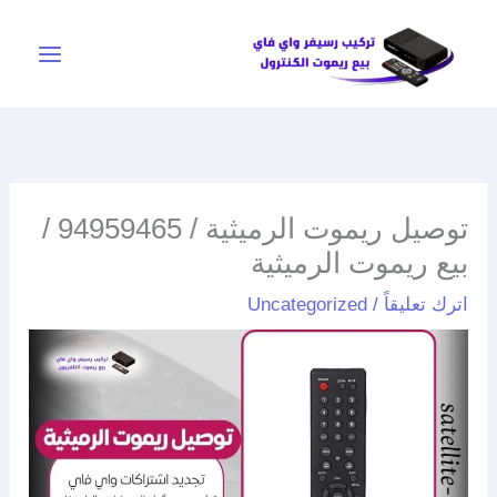
خطي
لى
لمحتوى
توصيل ريموت الرميثية / 94959465 /
بيع ريموت الرميثية
اترك تعليقاً
/
Uncategorized