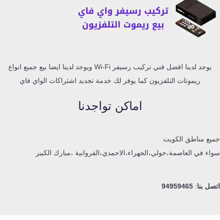
يوجد لدينا افضل فني تركيب رسيفر Wi-Fi ويوجد لدينا ايضا بيع جميع انواع
ريموتات التلفزيون كما يوفر لك خدمة تجديد اشتراكات الواي فاي
اماكن تواجدنا
جميع مناطق الكويت
سواء في العاصمة،حولي،الجهراء،الاحمدي،الفروانية ،مبارك الكبير
اتصل بنا
:
94959465