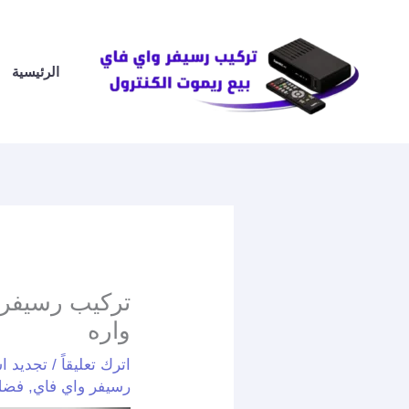
خطي
لى
لمحتوى
الرئيسية
واره
اترك تعليقاً
/
تجديد اشت
رسيفر واي فاي
,
فضل ريس