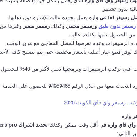
يب رسيفر واي فاي واره
الذي يعمل بشكل جيد واتصاله بشبكة الإن
ئية بدون تشفير.
رسيفر hd في واره
يعمل بجودة عالية للإشارة دون ذهابها.
رسيفر بدون طبق
و
رسيفر مخفي
وكذلك
رسيفر صغير
وغيرها من
من الحصول عليها بكفاءة عالية.
ة الرسيفرات وعدم تعرضها للعطل المفاجئ مع مرور الوقت.
ك توفر قطع غيار أصلية بأسعار مخفضة حتى يتم تصليح كافة الأ
تقدم خصومات على تركيب الرسيفرات
ا من خلال الرقم 94959465 للحصول على الخدمة المطلوبة.
يب رسيفر واي فاي الكويت 2026
ر واره
واي فاي واره
في أقل وقت ممكن وكذلك
تجديد اشتراك iptv smarters pro،
ر التالي: