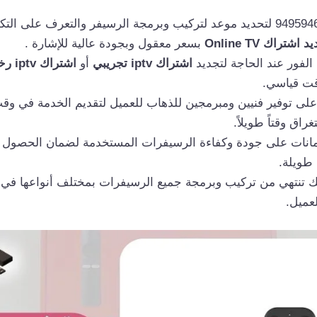
 اشتراك Online TV
بسعر معقول وبجودة عالية للإشارة .
لفور عند الحاجة لتجديد
اشتراك iptv تجريبي
أو
اشتراك iptv رخيص
قت قياسي.
ى توفير فنيين ومبرمجين للذهاب للعميل لتقديم الخدمة في وق
راق وقتاً طويلاً.
انات على جودة وكفاءة الرسيفرات المستخدمة لضمان الحصول 
طويلة.
ك تنتهي من تركيب وبرمجة جميع الرسيفرات بمختلف أنواعها ف
لعميل.