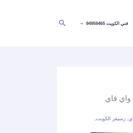
البحث
فني الكويت 94959465
 تجديد اشتراك واي فاي
ي
,
رسيفر الكويت
,