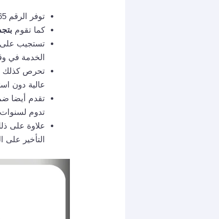
توفر الرقم 94959465 لتحديد موعد لتركيب وبرمجة الرسيفر والتعرف على التكلفة.
كما تقوم
بتجديد
تستجيب على ا
الخدمة في و
تحرص كذلك عل
عالية دون استغ
تقدم أيضا ضم
تدوم لسنوات 
علاوة على ذل
التأخير على ا