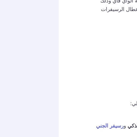
 الواي فاي وذلك
أعطال الرسيفرات
ي:
لذكي
و
رسيفر الجني