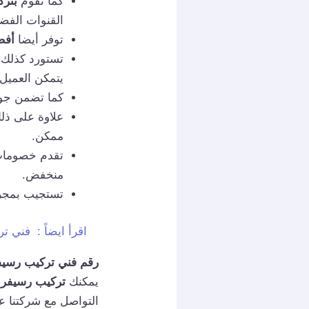
كما تقوم
بترك
القنوات الفضا
توفر أيضا
أفضل 
تستورد كذلك
يتمكن العميل 
كما تضمن جود
علاوة على ذل
ممكن.
منخفض.
تستجيب بمجرد التحدث معه
اقرأ ايضاً :
فني ترك
رقم فني تركيب رسيف
يمكنك
تركيب رسيفر 
التواصل مع شركتنا عب