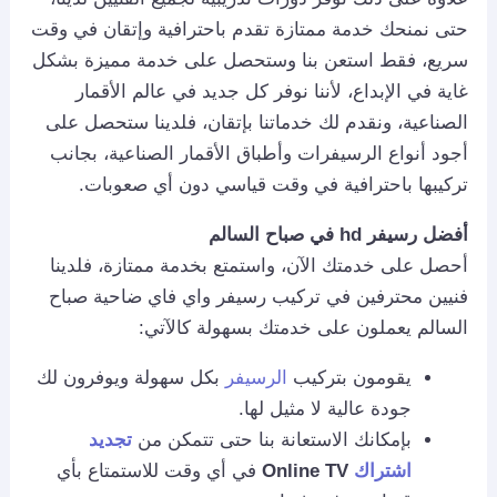
حتى نمنحك خدمة ممتازة تقدم باحترافية وإتقان في وقت
سريع، فقط استعن بنا وستحصل على خدمة مميزة بشكل
غاية في الإبداع، لأننا نوفر كل جديد في عالم الأقمار
الصناعية، ونقدم لك خدماتنا بإتقان، فلدينا ستحصل على
أجود أنواع الرسيفرات وأطباق الأقمار الصناعية، بجانب
تركيبها باحترافية في وقت قياسي دون أي صعوبات.
أفضل رسيفر hd في صباح السالم
أحصل على خدمتك الآن، واستمتع بخدمة ممتازة، فلدينا
فنيين محترفين في تركيب رسيفر واي فاي ضاحية صباح
السالم يعملون على خدمتك بسهولة كالآتي:
يقومون بتركيب
الرسيفر
بكل سهولة ويوفرون لك
جودة عالية لا مثيل لها.
بإمكانك الاستعانة بنا حتى تتمكن من
تجديد
اشتراك
Online TV
في أي وقت للاستمتاع بأي