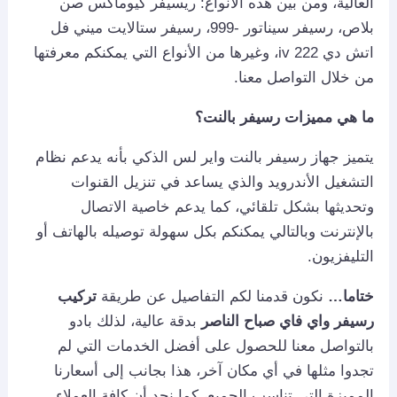
العالية، ومن بين هذه الأنواع: ريسيفر كيوماكس صن
بلاص، رسيفر سيناتور -999، رسيفر ستالايت ميني فل
اتش دي iv 222، وغيرها من الأنواع التي يمكنكم معرفتها
من خلال التواصل معنا.
ما هي مميزات رسيفر بالنت؟
يتميز جهاز رسيفر بالنت واير لس الذكي بأنه يدعم نظام
التشغيل الأندرويد والذي يساعد في تنزيل القنوات
وتحديثها بشكل تلقائي، كما يدعم خاصية الاتصال
بالإنترنت وبالتالي يمكنكم بكل سهولة توصيله بالهاتف أو
التليفزيون.
ختاما…
نكون قدمنا لكم التفاصيل عن طريقة
تركيب
رسيفر واي فاي صباح الناصر
بدقة عالية، لذلك بادو
بالتواصل معنا للحصول على أفضل الخدمات التي لم
تجدوا مثلها في أي مكان آخر، هذا بجانب إلى أسعارنا
المميزة التي تناسب الجميع، كما نجد أن كافة العملاء