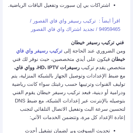
اشتراكات بي إن سبورت وتفعيل الباقات الرياضية.
اقرأ ايضاً :
تركيب رسيفر واي فاي القصور /
94959465 / تجديد اشتراك واي فاي القصور
فني تركيب رسيفر خيطان
ومن الضروري عند الحاجة إلى
تركيب رسيفر واي فاي
خيطان
فيكون على أيدي متخصصين، حيث نوفر لك فني
متخصص يقدم تركيب
رسيفرات HD، IPTV، وواي فاي
،
مع ضبط الإعدادات وتوصيل الجهاز بالشبكة المنزلية، يتم
توليف القنوات وترتيبها حسب رغبتك سواء كانت رياضية
ودرامية أو دينية، فبعد تركيب رسيفر خيطان يقوم الفني
بتوصيله بالإنترنت عبر إعدادات الشبكة، مع ضبط DNS
لتحسين سرعة البث وتفعيل الاتصال التلقائي لتجنب
إعادة الإعداد كل مرة، وتتضمن الخدمات الآتي:
تحديث السوفت وير لضمان تشغيل أحدث