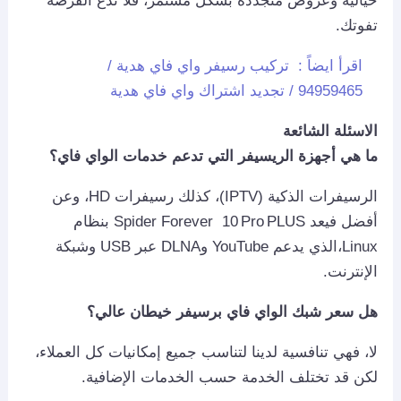
خيالية وعروض متجددة بشكل مستمر، فلا تدع الفرصة
تفوتك.
اقرأ ايضاً :
تركيب رسيفر واي فاي هدية /
94959465 / تجديد اشتراك واي فاي هدية
الاسئلة الشائعة
ما هي أجهزة الريسيفر التي تدعم خدمات الواي فاي؟
الرسيفرات الذكية (IPTV)، كذلك رسيفرات HD، وعن
أفضل فيعد Spider Forever 10 Pro PLUS بنظام
Linux،الذي يدعم YouTube وDLNA عبر USB وشبكة
الإنترنت.
هل سعر شبك الواي فاي برسيفر خيطان عالي؟
لا، فهي تنافسية لدينا لتناسب جميع إمكانيات كل العملاء،
لكن قد تختلف الخدمة حسب الخدمات الإضافية.