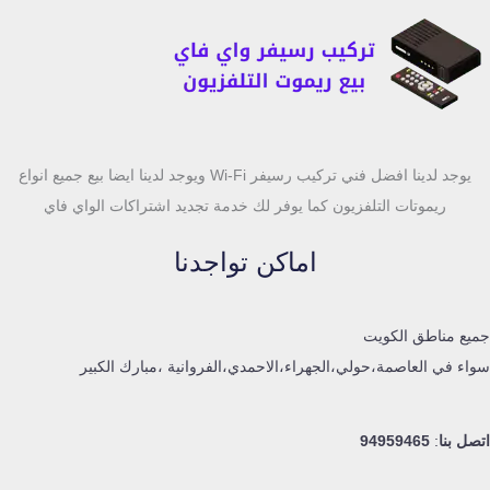
يوجد لدينا افضل فني تركيب رسيفر Wi-Fi ويوجد لدينا ايضا بيع جميع انواع
ريموتات التلفزيون كما يوفر لك خدمة تجديد اشتراكات الواي فاي
اماكن تواجدنا
جميع مناطق الكويت
سواء في العاصمة،حولي،الجهراء،الاحمدي،الفروانية ،مبارك الكبير
اتصل بنا
:
94959465