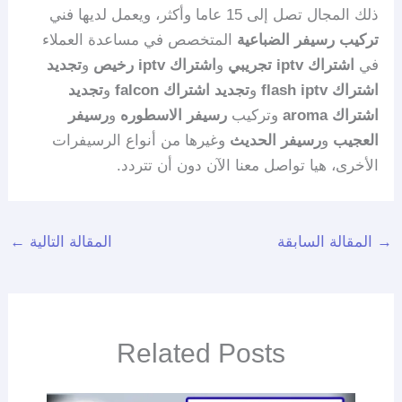
ذلك المجال تصل إلى 15 عاما وأكثر، ويعمل لديها فني
تركيب رسيفر الضباعية
المتخصص في مساعدة العملاء
في
اشتراك iptv تجريبي
و
اشتراك iptv رخيص
و
تجديد
اشتراك flash iptv
و
تجديد اشتراك falcon
و
تجديد
اشتراك aroma
وتركيب
رسيفر الاسطوره
و
رسيفر
العجيب
و
رسيفر الحديث
وغيرها من أنواع الرسيفرات
الأخرى، هيا تواصل معنا الآن دون أن تتردد.
→
المقالة السابقة
المقالة التالية
←
Related Posts