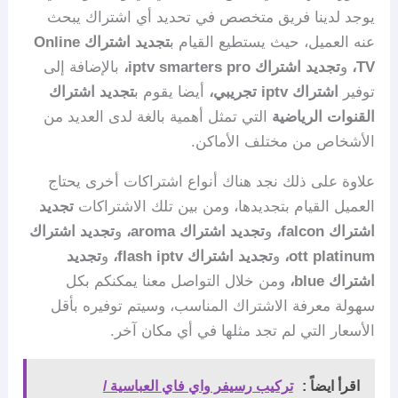
يوجد لدينا فريق متخصص في تحديد أي اشتراك يبحث
عنه العميل، حيث يستطيع القيام ب
تجديد اشتراك Online
TV،
و
تجديد اشتراك iptv smarters pro،
بالإضافة إلى
توفير
اشتراك iptv تجريبي،
أيضا يقوم ب
تجديد اشتراك
القنوات الرياضية
التي تمثل أهمية بالغة لدى العديد من
الأشخاص من مختلف الأماكن.
علاوة على ذلك نجد هناك أنواع اشتراكات أخرى يحتاج
العميل القيام بتجديدها، ومن بين تلك الاشتراكات
تجديد
اشتراك falcon،
و
تجديد اشتراك aroma،
و
تجديد اشتراك
ott platinum،
و
تجديد اشتراك flash iptv،
و
تجديد
اشتراك blue،
ومن خلال التواصل معنا يمكنكم بكل
سهولة معرفة الاشتراك المناسب، وسيتم توفيره بأقل
الأسعار التي لم تجد مثلها في أي مكان آخر.
اقرأ ايضاً :
تركيب رسيفر واي فاي العباسية /