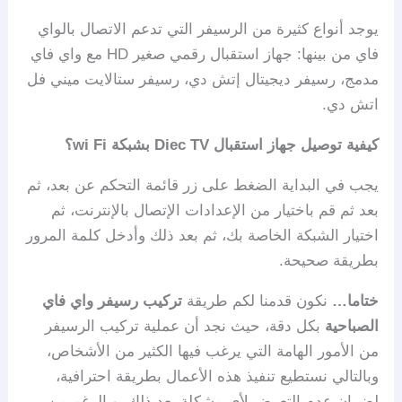
يوجد أنواع كثيرة من الرسيفر التي تدعم الاتصال بالواي
فاي من بينها: جهاز استقبال رقمي صغير HD مع واي فاي
مدمج، رسيفر ديجيتال إتش دي، رسيفر ستالايت ميني فل
اتش دي.
كيفية توصيل جهاز استقبال Diec TV بشبكة wi Fi؟
يجب في البداية الضغط على زر قائمة التحكم عن بعد، ثم
بعد ثم قم باختيار من الإعدادات الإتصال بالإنترنت، ثم
اختيار الشبكة الخاصة بك، ثم بعد ذلك وأدخل كلمة المرور
بطريقة صحيحة.
ختاما…
نكون قدمنا لكم طريقة
تركيب رسيفر واي فاي
الصباحية
بكل دقة، حيث نجد أن عملية تركيب الرسيفر
من الأمور الهامة التي يرغب فيها الكثير من الأشخاص،
وبالتالي نستطيع تنفيذ هذه الأعمال بطريقة احترافية،
لضمان عدم التعرض لأي مشكلة بعد ذلك، وبالرغم من