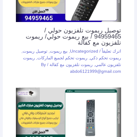
توصيل ريموت تلفزيون حولي /
94959465 / بيع ريموت حولي/ ريموت
تلفزيون مع كفالة
اترك تعليقاً
/
Uncategorized
,
بيع ريموت
,
توصيل ريموت
,
ريموت تحكم ذكي
,
ريموت تحكم لجميع الماركات
,
ريموت
تلفزيون عالمي
,
ريموت تلفزيون مع كفالة
/ By
abdo6121999@gmail.com