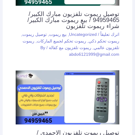
توصيل ريموت تلفزيون مبارك الكبير/
94959465 / بيع ريموت مبارك الكبير/
شراء ريموت تلفزيون
اترك تعليقاً
/
Uncategorized
,
بيع ريموت
,
توصيل ريموت
,
ريموت تحكم ذكي
,
ريموت تحكم لجميع الماركات
,
ريموت
تلفزيون عالمي
,
ريموت تلفزيون مع كفالة
/ By
abdo6121999@gmail.com
توصيل ريموت تلفزيون الاحمدي /