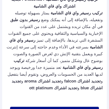
اشتراك واي فاي الشامية
تركيب رسيفر واي فاي الشامية
يمتاز بسهولة توصيله
وتفعيله، بالإضافة إلى أنه يمكنك وضع
رسيفر بدون طبق
في أي مكان تريده ويشتمل على عدد من القنوات
الإخبارية والسياسية والثقافية ويحتوي على جميع القنوات
المشفرة التي تريدها، بالإضافة إلى تميز
رسيفر واي فاي
الشامية
بسرعته في الأداء وعدم حاجته إلى سرعة إنترنت
كبيرة ويعمل بتقنية الإتش دي لعرض الصورة والصوت
بوضوح عال وشكل متميز، كما أن أسعار شركة
تركيب
رسيفر واي فاي الشامية
تعد متميزة جدا ورخيصة ويوجد
لديها العديد من الحسومات والعروض، وتقوم أيضا بتفعيل
و
تجديد اشتراك falcon
و
تجديد اشتراك aroma
و
تجديد
اشتراك blue
و
تجديد اشتراك ott platinum