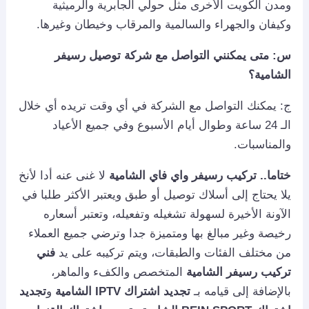
ومدن الكويت الأخرى مثل حولي الجابرية والرميثية
وكيفان والجهراء والسالمية والمرقاب وخيطان وغيرها.
س: متى يمكنني التواصل مع شركة
توصيل رسيفر
الشامية؟
ج: يمكنك التواصل مع الشركة في أي وقت تريده أي خلال
الـ 24 ساعة وطوال أيام الأسبوع وفي جميع الأعياد
والمناسبات.
ختاما..
تركيب رسيفر واي فاي الشامية
لا غنى عنه أدا لأنخ
يلا يحتاج إلى أسلاك توصيل أو طبق ويعتبر الأكثر طلبا في
الآونة الأخيرة لسهولة تشغيله وتفعيله، وتعتبر أسعاره
رخيصة وغير مبالغ بها ومتميزة جدا وترضي جميع العملاء
من مختلف الفئات والطبقات، ويتم تركيبه على يد
فني
تركيب رسيفر الشامية
المتخصص والكفء والماهر،
بالإضافة إلى قيامه بـ
تجديد اشتراك IPTV الشامية
و
تجديد