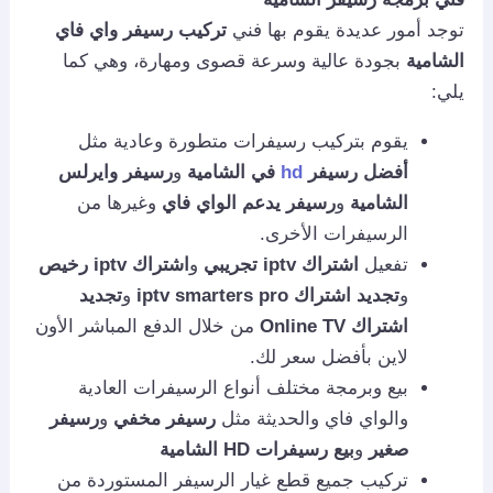
توجد أمور عديدة يقوم بها فني
تركيب رسيفر واي فاي
الشامية
بجودة عالية وسرعة قصوى ومهارة، وهي كما
يلي:
يقوم بتركيب رسيفرات متطورة وعادية مثل
أفضل رسيفر
hd
في الشامية
و
رسيفر وايرلس
الشامية
و
رسيفر يدعم الواي فاي
وغيرها من
الرسيفرات الأخرى.
تفعيل
اشتراك iptv تجريبي
و
اشتراك iptv رخيص
و
تجديد اشتراك iptv smarters pro
و
تجديد
اشتراك Online TV
من خلال الدفع المباشر الأون
لاين بأفضل سعر لك.
بيع وبرمجة مختلف أنواع الرسيفرات العادية
والواي فاي والحديثة مثل
رسيفر مخفي
و
رسيفر
صغير
و
بيع رسيفرات HD الشامية
تركيب جميع قطع غيار الرسيفر المستوردة من