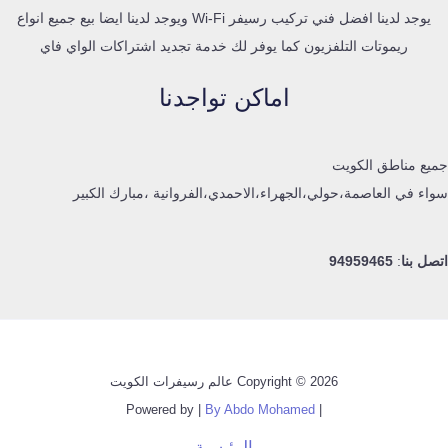
يوجد لدينا افضل فني تركيب رسيفر Wi-Fi ويوجد لدينا ايضا بيع جميع انواع
ريموتات التلفزيون كما يوفر لك خدمة تجديد اشتراكات الواي فاي
اماكن تواجدنا
جميع مناطق الكويت
سواء في العاصمة،حولي،الجهراء،الاحمدي،الفروانية ،مبارك الكبير
اتصل بنا
:
94959465
Copyright © 2026 عالم رسيفرات الكويت
By Abdo Mohamed
| Powered by |
الرئيسية