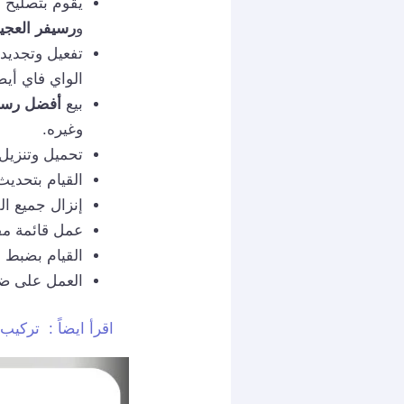
يقوم بتصليح 
و
رسيفر العج
تفعيل وتجديد
الواي فاي أيض
بيع
أفضل رسيفر hd في 
وغيره.
تحميل وتنزيل 
القيام بتحديث
إنزال جميع ال
عمل قائمة مفص
القيام بضبط 
العمل على ضب
اقرأ ايضاً :
تركيب رسيفر و