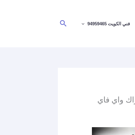
البحث
فني الكويت 94959465
94959 / تجديد اشتراك واي فاي