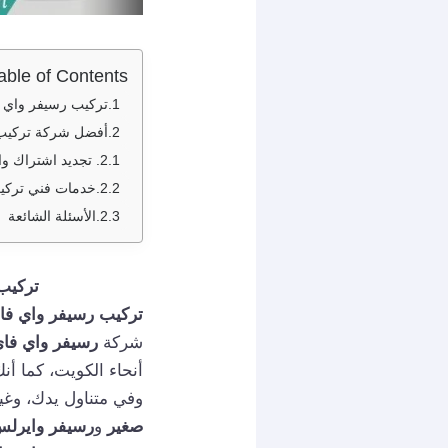
able of Contents
تركيب رسيفر واي فاي الروضة / 94959465 
أفضل شركة تركيب 
تجديد اشتراك وا
خدمات فني تركي
الأسئلة الشائعة
تركيب رسيفر 
تركيب رسيفر واي فا
شركة
رسيفر واي فا
أنحاء الكويت، كما أ
وفي متناول يدك، وغي
صغير
و
رسيفر وايرل