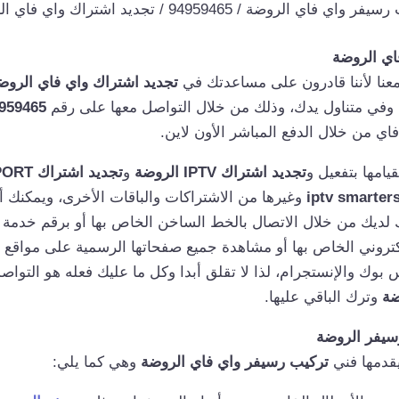
واي فاي الروضة / 94959465 / تجديد اشتراك واي فاي الروضة
اي الروضة
معنا لأننا قادرون على مساعدتك في
تجديد اشتراك واي فاي الروض
 وفي متناول يدك، وذلك من خلال التواصل معها على رقم
959465
اي من خلال الدفع المباشر الأون لاين.
قيامها بتفعيل و
تجديد اشتراك IPTV الروضة
و
تجديد اشتراك BEIN SPORT الروضة
وغيرها من الاشتراكات والباقات الأخرى، ويمكنك
 لديك من خلال الاتصال بالخط الساخن الخاص بها أو برقم خدمة ال
إلكتروني الخاص بها أو مشاهدة جميع صفحاتها الرسمية على مواقع 
س بوك والإنستجرام، لذا لا تقلق أبدا وكل ما عليك فعله هو التو
ضة
وترك الباقي عليها.
سيفر الروضة
قدمها فني
تركيب رسيفر واي فاي الروضة
وهي كما يلي: