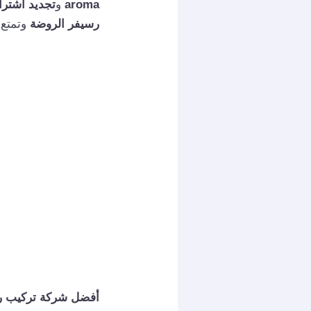
aroma
و
تجديد اشتراك e
رسيفر الروضة
وتمتع ب
أفضل شركة تركيب رس