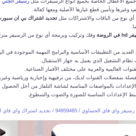
جميع الأعطال الخاصة بجميع أنواع الرسيفرات مثل
رسيفر الجني
و
يب
وغيرها وتأمين قطع غيارها الأصلية ومعها كفالة.
 أي نوع من الباقات والاشتراكات مثل
تجديد اشتراك بي ان سبور
ا.
الروضة
وفك وتركيب وبرمجة أي نوع من الرسيفر منزل
العديد من التطبيقات الأساسية والبرامج المهمة الموجودة في ال
 نظام التشغيل الذي يعمل به جهاز الاستقبال.
قنوات العالمية والعربية على مختلف الأقمار الصناعية.
لة بمفضلات القنوات لديك، من ترفيهية وإخبارية ورياضية وغيره
الإعدادات بالمواصفات المناسبة لشاشة التلفاز من أجل الحصول
ط الإعدادات المناسبة للصورة والصوت والسطوع.
اي فاي الحساوي / 94959465 / تجديد اشتراك واي فاي الحساوي