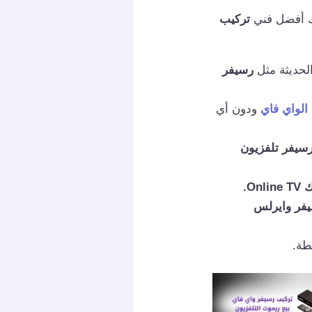
لك أفضل فني
تركيب
لحديثة مثل
رسيفر
الواي فاي
ودون أي
سيفر تلفزيون
ك
Online TV.
فر وايرلس
طة.