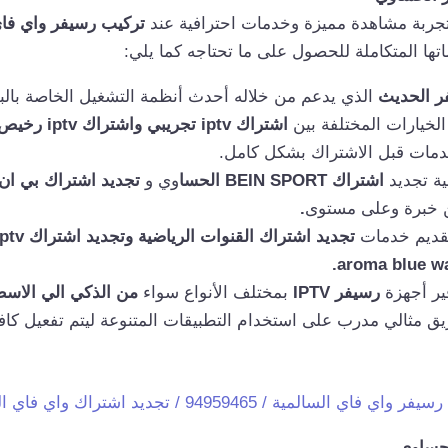
بة مشاهدة مميزة وخدمات احترافية عند
تركيب رسيفر واي فا
تها المتكاملة للحصول على ما تحتاجه كما يلي:
ر الحديث
الذي يدعم من خلاله أحدث أنظمة التشغيل الخاصة بالب
الخيارات المختلفة بين
اشتراك iptv تجريبي
واشتراك iptv رخيص،
دمات قبل الاشتراك بشكل كامل.
ية تجديد
اشتراك BEIN SPORT الحسا
وي و
تجديد اشتراك بي ان
ن خبرة وعلى مستوى
.
قديم خدمات
aroma blue wa
ر أجهزة
رسيفر IPTV
بمختلف الأنواع سواء
من الذكي الي الاس
يق مثالي مدرب على استخدام التطبيقات المتنوعة ليتم تفعيل كاف
ي فاي السالمية / 94959465 / تجديد اشتراك واي فاي السالمية
لحساوي