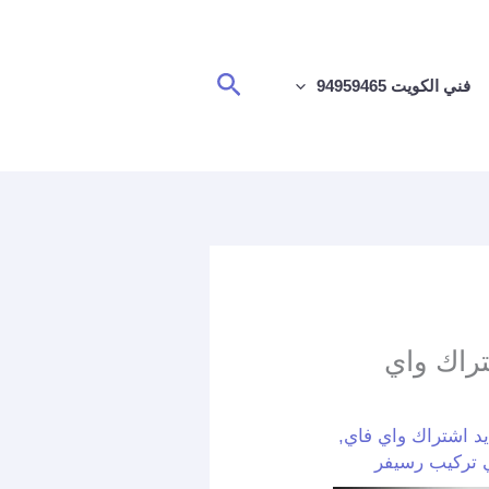
البحث
فني الكويت 94959465
949594 / تجديد اشتراك واي
د اشتراك واي فاي
,
 تركيب رسيفر