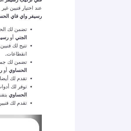
عند اختيار فنيين غي
رسيفر واي فاي الحس
تضمن لك الحص
الجني
أو
رسيف
تتيح لك فنيين
انقطاعات
.
تضمن لك جميع
الحساوي
أو
رس
تقدم لك أيضا
توفر لك أدوا
الحساوي
بتقني
تقدم لك فنيي