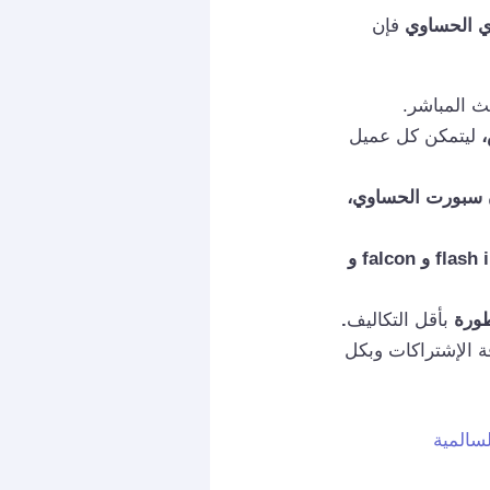
ي الحساوي
فإن
ث المباشر.
ليتمكن كل عميل
 سبورت الحساوي،
تجديد اشتراك القنوات الرياضية وتجديد اشتراك flash iptv و falcon و
طورة
بأقل التكاليف
.
ة الإشتراكات وبكل