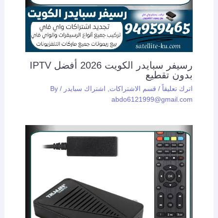
رسيفر سبايدر الكويت 2026 أفضل IPTV
بدون تقطيع
اترك تعليقاً
/
قسم الاشتراكات
,
اشتراك سبايدر
/ By
abdo6121999@gmail.com